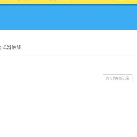
合式滑触线
共
0
页
0
条记录